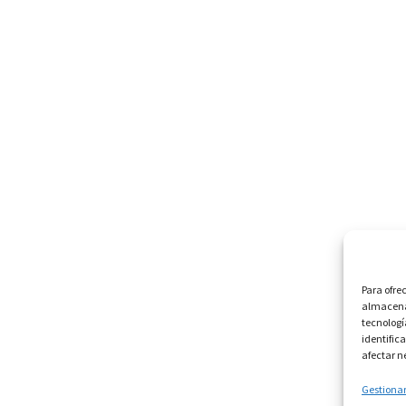
Para ofre
almacenar
tecnologí
identific
afectar n
Gestionar 