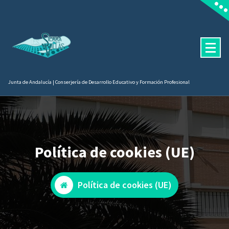
Saltar
contenido
al
contenido
Junta de Andalucía | Conserjería de Desarrollo Educativo y Formación Profesional
Política de cookies (UE)
Política de cookies (UE)