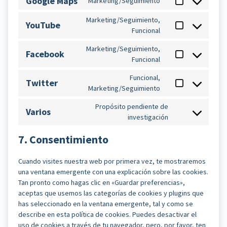
Google Maps
Marketing/Seguimiento
service
Consent
google-
to
Marketing/Seguimiento,
fonts
YouTube
service
Consent
Funcional
google-
to
maps
Marketing/Seguimiento,
service
Facebook
Consent
Funcional
youtube
to
Funcional,
service
Twitter
Consent
Marketing/Seguimiento
facebook
to
Propósito pendiente de
service
Varios
Consent
investigación
twitter
to
7. Consentimiento
service
varios
Cuando visites nuestra web por primera vez, te mostraremos
una ventana emergente con una explicación sobre las cookies.
Tan pronto como hagas clic en «Guardar preferencias»,
aceptas que usemos las categorías de cookies y plugins que
has seleccionado en la ventana emergente, tal y como se
describe en esta política de cookies. Puedes desactivar el
uso de cookies a través de tu navegador, pero, por favor, ten