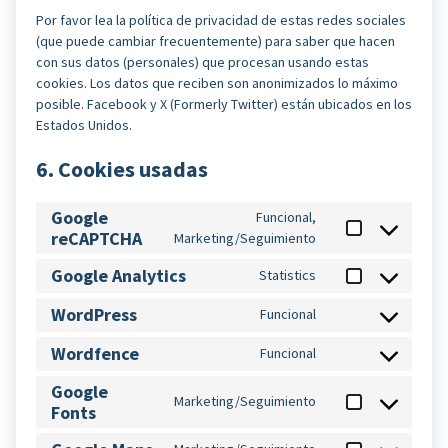
Por favor lea la política de privacidad de estas redes sociales
(que puede cambiar frecuentemente) para saber que hacen
con sus datos (personales) que procesan usando estas
cookies. Los datos que reciben son anonimizados lo máximo
posible. Facebook y X (Formerly Twitter) están ubicados en los
Estados Unidos.
6. Cookies usadas
Google
Funcional,
reCAPTCHA
Consent
Marketing/Seguimiento
to
Google Analytics
Statistics
service
Consent
google-
to
WordPress
Funcional
recaptcha
Consent
service
to
google-
Wordfence
Funcional
Consent
service
analytics
to
wordpress
Google
Marketing/Seguimiento
service
Fonts
Consent
wordfence
to