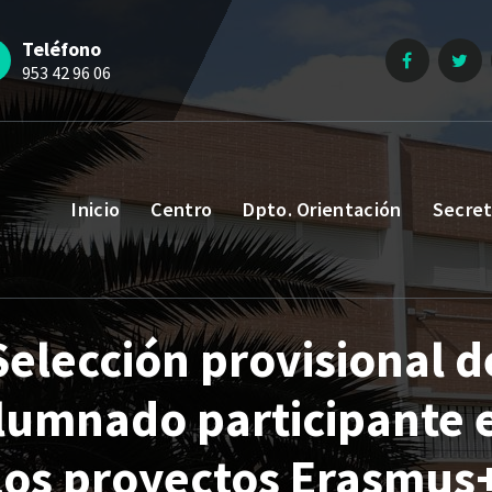
Teléfono
953 42 96 06
Inicio
Centro
Dpto. Orientación
Secret
Selección provisional d
lumnado participante 
los proyectos Erasmus