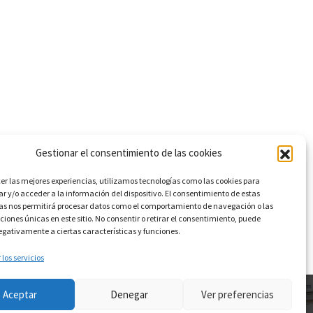
Gestionar el consentimiento de las cookies
cer las mejores experiencias, utilizamos tecnologías como las cookies para
 y/o acceder a la información del dispositivo. El consentimiento de estas
as nos permitirá procesar datos como el comportamiento de navegación o las
aciones únicas en este sitio. No consentir o retirar el consentimiento, puede
egativamente a ciertas características y funciones.
los servicios
Aceptar
Denegar
Ver preferencias
ight © 2026 IES SIERRA DE LAS VILLAS |