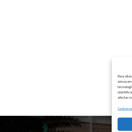
Para ofre
almacenar
tecnologí
identific
afectar n
Gestionar 
Copyr