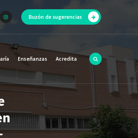
Buzón de sugerencias
aría
Enseñanzas
Acredita
e
en
+