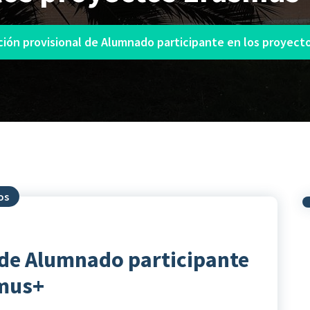
ción provisional de Alumnado participante en los proyect
os
 de Alumnado participante
smus+