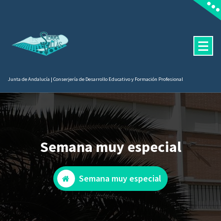
Saltar
contenido
al
contenido
Junta de Andalucía | Conserjería de Desarrollo Educativo y Formación Profesional
Semana muy especial
Semana muy especial