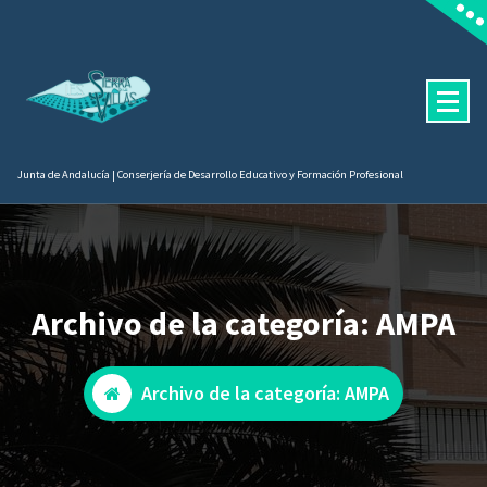
Saltar
contenido
al
contenido
Junta de Andalucía | Conserjería de Desarrollo Educativo y Formación Profesional
Archivo de la categoría: AMPA
Archivo de la categoría: AMPA