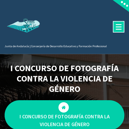
Saltar
contenido
al
contenido
Junta de Andalucía | Conserjería de Desarrollo Educativo y Formación Profesional
I CONCURSO DE FOTOGRAFÍA
CONTRA LA VIOLENCIA DE
GÉNERO
I CONCURSO DE FOTOGRAFÍA CONTRA LA
VIOLENCIA DE GÉNERO